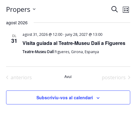
Naveg
Na
Propers
Cerca
Llista
de
Selecciona
visual
agost 2026
una
vi
i
data.
-
agost 31, 2026 @ 12:00
juny 28, 2027 @ 13:00
DL
Es
31
cerca
Visita guiada al Teatre-Museu Dalí a Figueres
Teatre-Museu Dalí
Figueres, Girona, Espanya
d'Esd
Esdeveniments
Avui
Esdeveniments
anteriors
posteriors
Subscriviu-vos al calendari