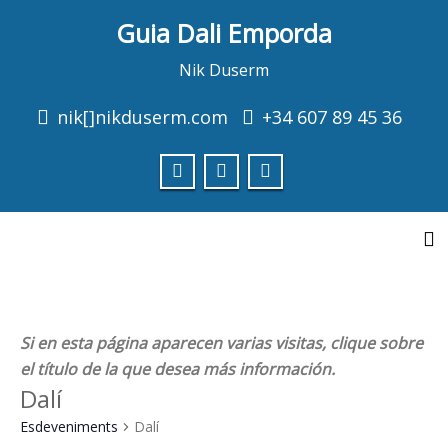
Guia Dali Emporda
Consulti les properes visites
Consultar
Nik Duserm
nik[]nikduserm.com
+34 607 89 45 36
To
Si en esta página aparecen varias visitas, clique sobre
el título de la que desea más información.
Dalí
Esdeveniments
Dalí