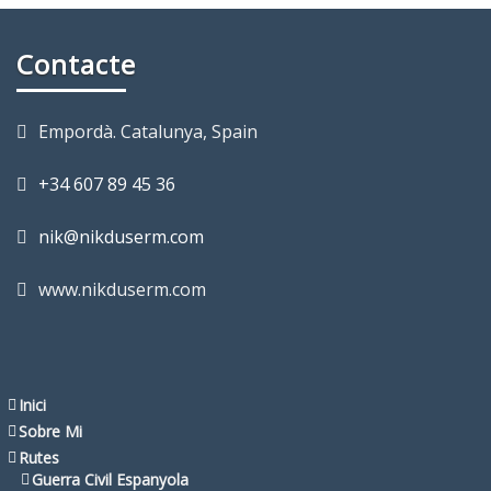
Contacte
Empordà. Catalunya, Spain
+34 607 89 45 36
nik@nikduserm.com
www.nikduserm.com
Inici
Sobre Mi
Rutes
Guerra Civil Espanyola