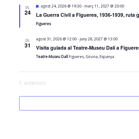
data.
Destacats
-
agost 24, 2026 @ 19:30
març 11, 2027 @ 20:00
DL
24
La Guerra Civil a Figueres, 1936-1939, ruta 
Figueres
-
agost 31, 2026 @ 12:00
juny 28, 2027 @ 13:00
DL
31
Visita guiada al Teatre-Museu Dalí a Figuere
Teatre-Museu Dalí
Figueres, Girona, Espanya
Esdeveniments
anteriors