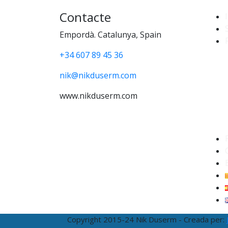
Contacte
I
Empordà. Catalunya, Spain
+34 607 89 45 36
nik@nikduserm.com
www.nikduserm.com
Copyright 2015-24 Nik Duserm - Creada per: