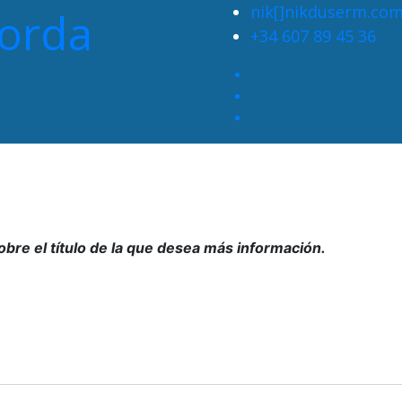
nik[]nikduserm.co
porda
Consulti les properes visites
+34 607 89 45 36
sobre el título de la que desea más información.