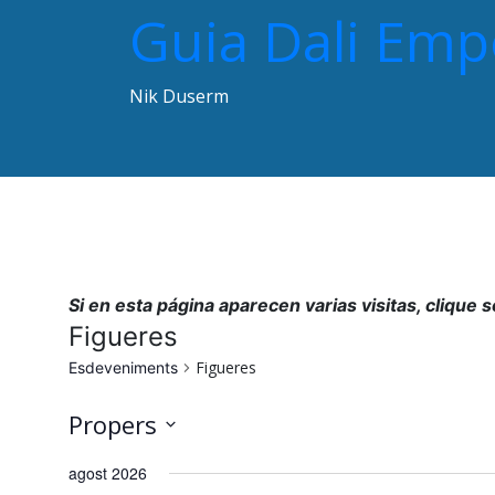
Guia Dali Em
Nik Duserm
Toggle navigation
Si en esta página aparecen varias visitas, clique 
Figueres
Figueres
Esdeveniments
Propers
Selecciona
agost 2026
una