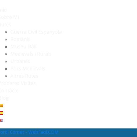
nici
Sobre Mi
Rutes
Guerra Civil Espanyola
Romànic
Museu Dalí
Medievals i Rurals
Urbanes
Pors Medievals
Altres Rutes
Properes Visites
Contacte
Blog
Jordi Cornet - WebFacil.COM