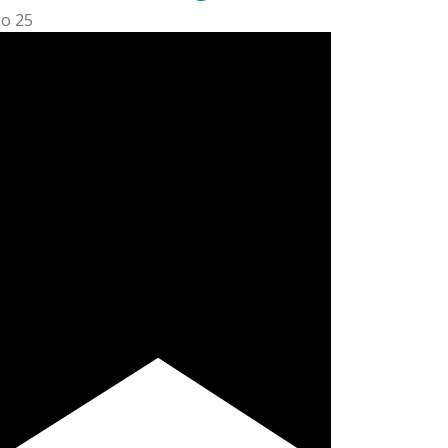
go
25