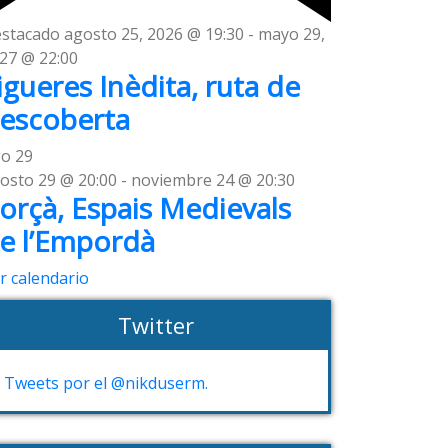
stacado
agosto 25, 2026 @ 19:30
-
mayo 29,
27 @ 22:00
igueres Inèdita, ruta de
escoberta
go
29
osto 29 @ 20:00
-
noviembre 24 @ 20:30
orçà, Espais Medievals
e l’Empordà
r calendario
Twitter
Tweets por el @nikduserm.