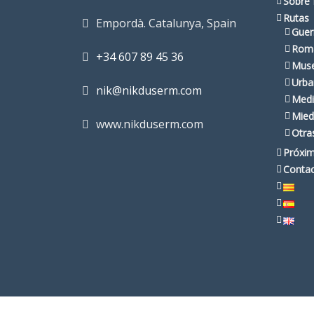
Sobre 
Rutas
Empordà. Catalunya, Spain
Guer
Rom
+34 607 89 45 36
Muse
Urba
nik@nikduserm.com
Medi
Mied
www.nikduserm.com
Otra
Próxim
Conta