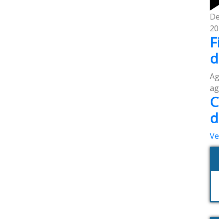
De
20
F
d
A
ag
C
d
Ve