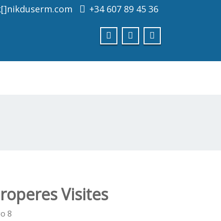
k[]nikduserm.com
+34 607 89 45 36
Consultar
roperes Visites
go
8