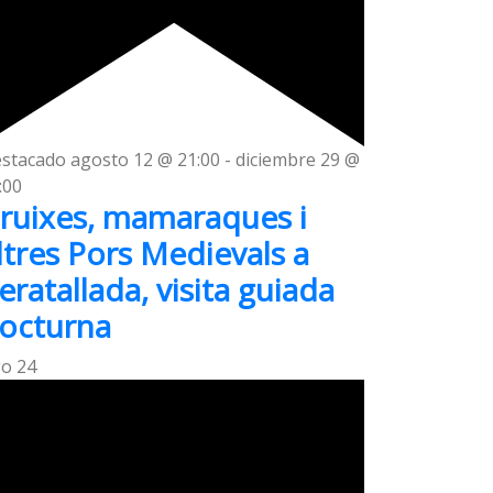
stacado
agosto 12 @ 21:00
-
diciembre 29 @
:00
ruixes, mamaraques i
ltres Pors Medievals a
eratallada, visita guiada
octurna
go
24