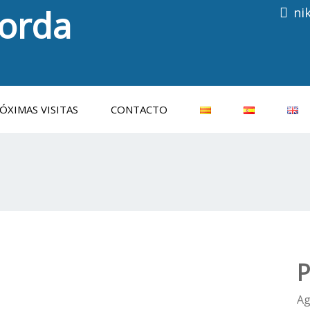
porda
ni
Consulti les properes visites
ÓXIMAS VISITAS
CONTACTO
P
A