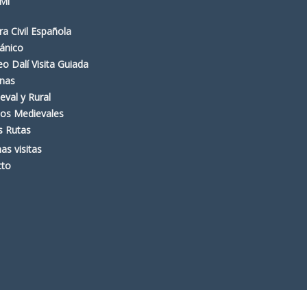
Mi
ra Civil Española
ánico
o Dalí Visita Guiada
nas
eval y Rural
os Medievales
s Rutas
as visitas
cto