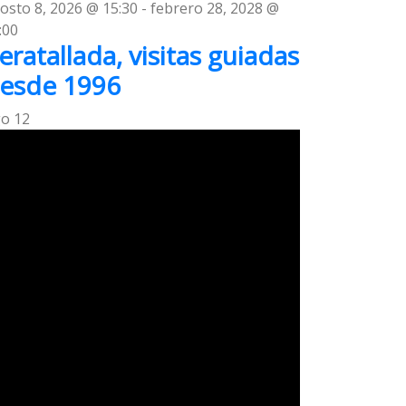
osto 8, 2026 @ 15:30
-
febrero 28, 2028 @
:00
eratallada, visitas guiadas
esde 1996
go
12