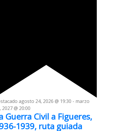
stacado
agosto 24, 2026 @ 19:30
-
marzo
, 2027 @ 20:00
a Guerra Civil a Figueres,
936-1939, ruta guiada