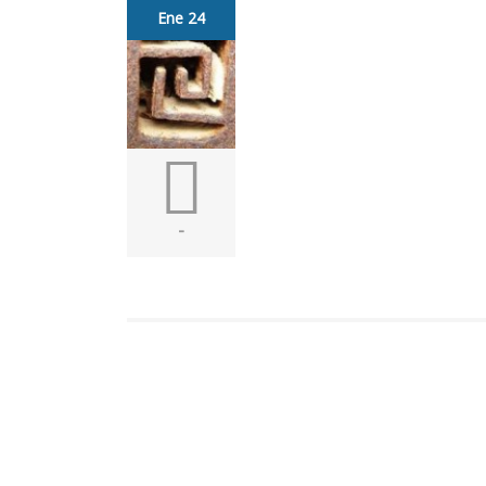
Ene 24
-