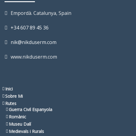
Empordà. Catalunya, Spain
+34 607 89 45 36
nik@nikduserm.com
www.nikduserm.com
Inici
Sobre Mi
Rutes
Guerra Civil Espanyola
Romànic
Museu Dalí
Medievals i Rurals