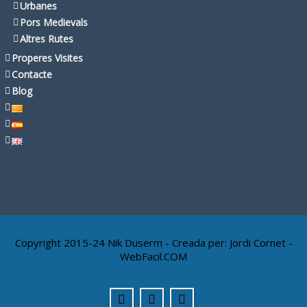
Urbanes
Pors Medievals
Altres Rutes
Properes Visites
Contacte
Blog
Copyright 2015-24 Nik Duserm - Creada per:
Jordi Cornet -
WebFacil.COM