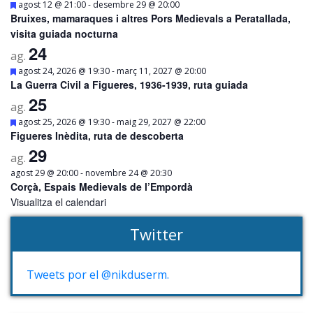
Destacats
-
agost 12 @ 21:00
desembre 29 @ 20:00
Bruixes, mamaraques i altres Pors Medievals a Peratallada,
visita guiada nocturna
24
ag.
Destacats
-
agost 24, 2026 @ 19:30
març 11, 2027 @ 20:00
La Guerra Civil a Figueres, 1936-1939, ruta guiada
25
ag.
Destacats
-
agost 25, 2026 @ 19:30
maig 29, 2027 @ 22:00
Figueres Inèdita, ruta de descoberta
29
ag.
-
agost 29 @ 20:00
novembre 24 @ 20:30
Corçà, Espais Medievals de l’Empordà
Visualitza el calendari
Twitter
Tweets por el @nikduserm.