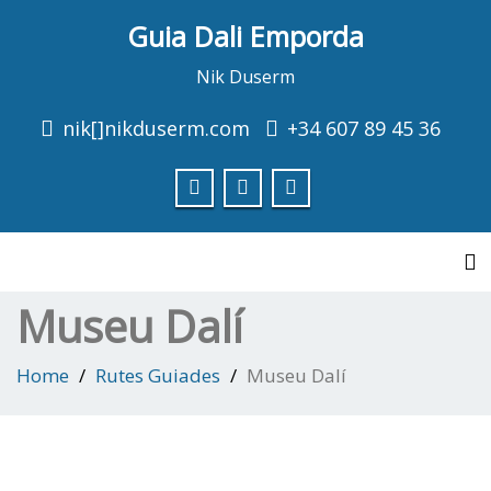
Guia Dali Emporda
Consulti les properes visites
Consultar
Nik Duserm
nik[]nikduserm.com
+34 607 89 45 36
To
Museu Dalí
Home
Rutes Guiades
Museu Dalí