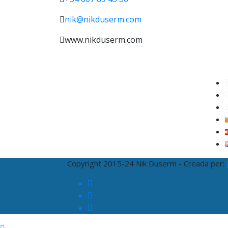
nik@nikduserm.com
www.nikduserm.com
Copyright 2015-24 Nik Duserm - Creada per: