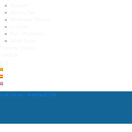
Romànic
Museu Dalí
Medievals i Rurals
Urbanes
Pors Medievals
Altres Rutes
Properes Visites
Contacte
Blog
Jordi Cornet - WebFacil.COM