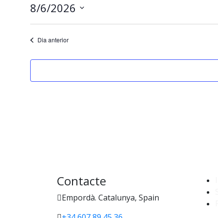
8/6/2026
Selecciona
una
Dia anterior
data.
Contacte
I
Empordà. Catalunya, Spain
+34 607 89 45 36