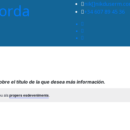
nik[]nikduserm.c
porda
Consulti les properes visites
+34 607 89 45 36
sobre el título de la que desea más información.
eu als
propers esdeveniments
.