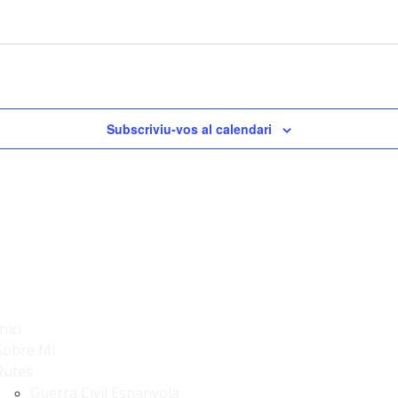
Subscriviu-vos al calendari
nici
Sobre Mi
Rutes
Guerra Civil Espanyola