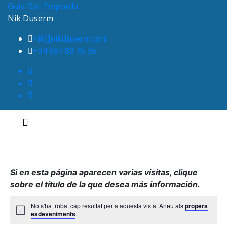
Guia Dali Emporda
Consulti les properes visites
Consultar
Nik Duserm
nik[]nikduserm.com
+34 607 89 45 36
Toggle navigation
Si en esta página aparecen varias visitas, clique
sobre el título de la que desea más información.
No s'ha trobat cap resultat per a aquesta vista. Aneu als
propers
esdeveniments
.