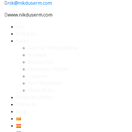
nik@nikduserm.com
www.nikduserm.com
Inici
Sobre Mi
Rutes
Guerra Civil Espanyola
Romànic
Museu Dalí
Medievals i Rurals
Urbanes
Pors Medievals
Altres Rutes
Properes Visites
Contacte
Blog