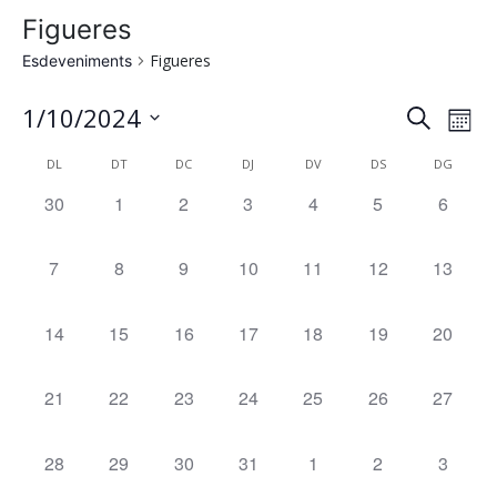
Figueres
Figueres
Esdeveniments
Na
Nave
1/10/2024
Cerca
Mes
de
Selecciona
visua
Calendari
DL
DT
DC
DJ
DV
DS
DG
una
vi
i
data.
0
30
0
1
0
2
0
3
0
4
0
5
0
6
de
Es
esdeveniments,
esdeveniments,
esdeveniments,
esdeveniments,
esdeveniments,
esdeveniments
esdeve
cerca
Esdeveniments
0
7
0
8
0
9
0
10
0
11
0
12
0
13
d'Esd
esdeveniments,
esdeveniments,
esdeveniments,
esdeveniments,
esdeveniments,
esdeveniments,
esdeven
0
14
0
15
0
16
0
17
0
18
0
19
0
20
esdeveniments,
esdeveniments,
esdeveniments,
esdeveniments,
esdeveniments,
esdeveniments,
esdeven
0
21
0
22
0
23
0
24
0
25
0
26
0
27
esdeveniments,
esdeveniments,
esdeveniments,
esdeveniments,
esdeveniments,
esdeveniments,
esdeven
0
28
0
29
0
30
0
31
0
1
0
2
0
3
esdeveniments,
esdeveniments,
esdeveniments,
esdeveniments,
esdeveniments,
esdeveniments
esdeve