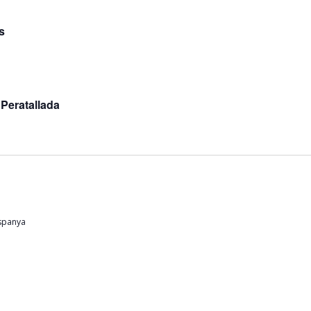
s
 Peratallada
Espanya