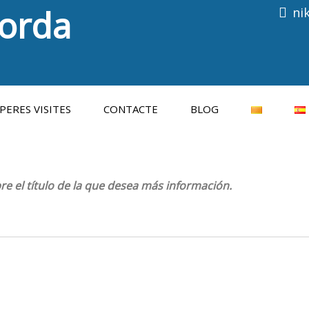
porda
ni
Consulti les properes visites
PERES VISITES
CONTACTE
BLOG
bre el título de la que desea más información.