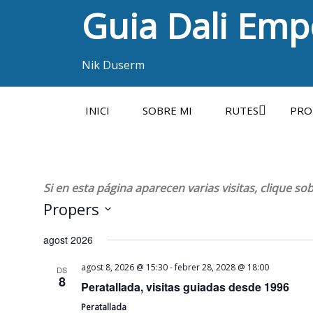
Guia Dali Em
Nik Duserm
INICI
SOBRE MI
RUTES
PRO
Si en esta página aparecen varias visitas, clique so
Propers
Selecciona
agost 2026
una
data.
-
agost 8, 2026 @ 15:30
febrer 28, 2028 @ 18:00
DS
8
Peratallada, visitas guiadas desde 1996
Peratallada