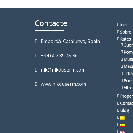
Contacte
Inici
Sobre 
Rutes
Empordà. Catalunya, Spain
Guer
Rom
+34 607 89 45 36
Muse
Medi
nik@nikduserm.com
Urba
Pors
www.nikduserm.com
Altr
Proper
Conta
Blog