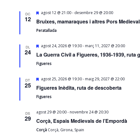
Destacats
-
agost 12 @ 21:00
desembre 29 @ 20:00
DC
12
Bruixes, mamaraques i altres Pors Medievals
Peratallada
Destacats
-
agost 24, 2026 @ 19:30
març 11, 2027 @ 20:00
DL
24
La Guerra Civil a Figueres, 1936-1939, ruta 
Figueres
Destacats
-
agost 25, 2026 @ 19:30
maig 29, 2027 @ 22:00
DT
25
Figueres Inèdita, ruta de descoberta
Figueres
-
agost 29 @ 20:00
novembre 24 @ 20:30
DS
29
Corçà, Espais Medievals de l’Empordà
Corçà
Corçà, Girona, Spain