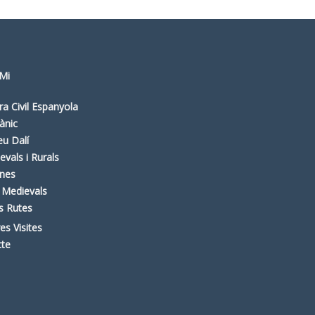
Mi
ra Civil Espanyola
ànic
u Dalí
evals i Rurals
nes
 Medievals
es Rutes
es Visites
cte