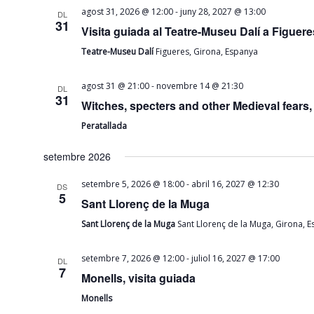
-
agost 31, 2026 @ 12:00
juny 28, 2027 @ 13:00
DL
31
Visita guiada al Teatre-Museu Dalí a Figuere
Teatre-Museu Dalí
Figueres, Girona, Espanya
-
agost 31 @ 21:00
novembre 14 @ 21:30
DL
31
Witches, specters and other Medieval fears,
Peratallada
setembre 2026
-
setembre 5, 2026 @ 18:00
abril 16, 2027 @ 12:30
DS
5
Sant Llorenç de la Muga
Sant Llorenç de la Muga
Sant Llorenç de la Muga, Girona, 
-
setembre 7, 2026 @ 12:00
juliol 16, 2027 @ 17:00
DL
7
Monells, visita guiada
Monells