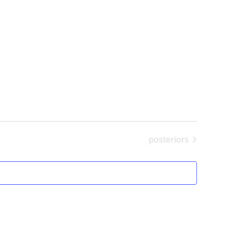
Esdeveniments
posteriors