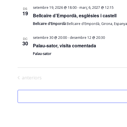
-
setembre 19, 2026 @ 18:00
març 6, 2027 @ 12:15
DS
19
Bellcaire d’Empordà, esglésies i castell
Bellcaire d'Empordà
Bellcaire d'Empordà, Girona, Espany
-
setembre 30 @ 20:00
desembre 12 @ 20:30
DC
30
Palau-sator, visita comentada
Palau-sator
Esdeveniments
anteriors